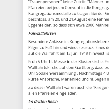
"Frauenpersonen" keine Zutritt. "Männer und
Pfarreien bei jedem Convent in die Kongre
Kongregationsmedaille zu tragen. Bei der G
beschloss, am 20. und 21.August eine Fahn
Eggenfelden, so dass sich etwa 2000 Männe
Fußwallfahrten
Besondere Anlässe im Kongregationsleben war
Pilger zu Fuß hin und wieder zurück. Eines d
auf die Wallfahrt am 13.Juni 1919 hinweist,
Früh 5 Uhr hl. Messe in der Klosterkirche, F
Wallfahrtskirche auf dem Gartlberg, daselb
Uhr Sodalenversammlung , Nachmittags 4 Uhr
kurze Ansprache, Marienlied und hl. Segen in
Zu dieser Wallfahrt waren auch die "Kriege
allen Pfarreien eingeladen.
Im dritten Reich