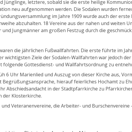
 Jünglinge, letztere, sobald sie die erste heilige Kommuni
gation neu aufgenommen werden. Die Sodalen wurden ferner
ründungsversammlung im Jahre 1909 wurde auch der erste Ma
enweihe abzuhalten. 18 Vereine aus der nahen und weiten
r und Jungmänner am großen Festzug durch die geschmückte
en die jährlichen Fußwallfahrten. Die erste führte im Jahr
er wichtigsten Ziele der Sodalen-Wallfahrten war jedoch der 
 ist folgende Gottesdienst- und Wallfahrtsordnung zu entne
rüh 6 Uhr Marienlied und Auszug von dieser Kirche aus, Vormi
st Begrüßungsansprache, hierauf feierliches Hochamt zu Eh
 Abschiedsandacht in der Stadtpfarrkirche zu Pfarrkirchen
 der Klosterkirche.
r- und Veteranenvereine, die Arbeiter- und Burschenvereine