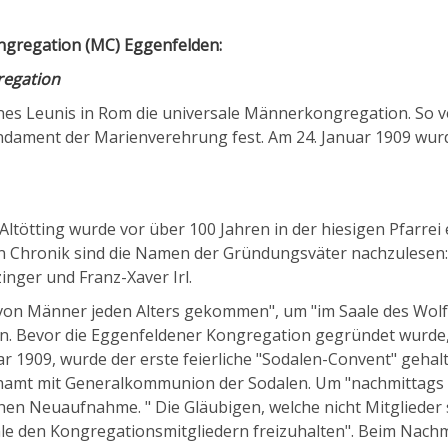
ngregation (MC) Eggenfelden:
regation
nes Leunis in Rom die universale Männerkongregation. So 
 Fundament der Marienverehrung fest. Am 24. Januar 1909 w
ltötting wurde vor über 100 Jahren in der hiesigen Pfarrei
n Chronik sind die Namen der Gründungsväter nachzulesen: 
nger und Franz-Xaver Irl.
von Männer jeden Alters gekommen", um "im Saale des Wolfs
n. Bevor die Eggenfeldener Kongregation gegründet wurde,
r 1909, wurde der erste feierliche "Sodalen-Convent" gehalt
chamt mit Generalkommunion der Sodalen. Um "nachmittags 
lichen Neuaufnahme. " Die Gläubigen, welche nicht Mitglieder
le den Kongregationsmitgliedern freizuhalten". Beim Nach