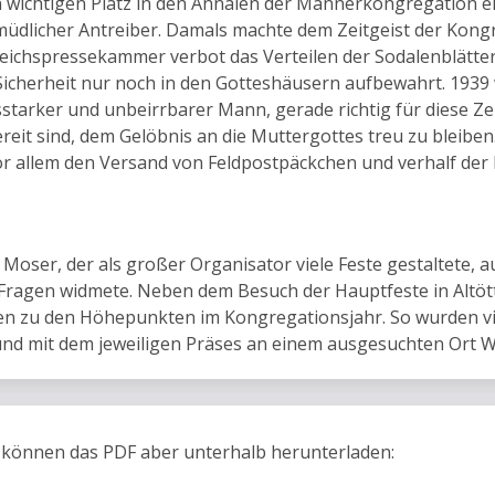
wichtigen Platz in den Annalen der Männerkongregation ein
üdlicher Antreiber. Damals machte dem Zeitgeist der Kongr
Reichspressekammer verbot das Verteilen der Sodalenblätter
icherheit nur noch in den Gotteshäusern aufbewahrt. 1939
starker und unbeirrbarer Mann, gerade richtig für diese Ze
bereit sind, dem Gelöbnis an die Muttergottes treu zu bleibe
vor allem den Versand von Feldpostpäckchen und verhalf de
 Moser, der als großer Organisator viele Feste gestaltete, 
ragen widmete. Neben dem Besuch der Hauptfeste in Altötti
en zu den Höhepunkten im Kongregationsjahr. So wurden vi
 mit dem jeweiligen Präses an einem ausgesuchten Ort Wal
e können das PDF aber unterhalb herunterladen: